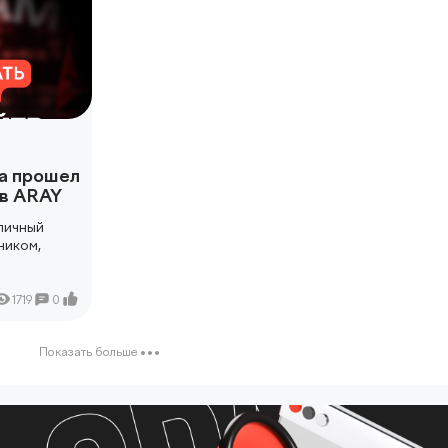
а прошел
 в ARAY
тличный
ником,
1719
0
Показать больше