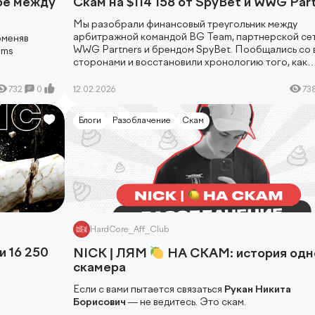
оре между
Скам на $114 158 от SpyBet и WWG Par
Мы разобрали финансовый треугольник между
арбитражной командой BG Team, партнерской се
оменяв
WWG Partners и брендом SpyBet. Пообщались со 
ems
сторонами и восстановили хронологию того, как
аппрувнутый трафик и подтвержденные выплаты
превратились в долг на $114 158.
732
0
12.02.2026
73
Блоги
Разоблачение
Скам
HardCore_Aff_Club
и 16 250
NICK | ЛЯМ
НА СКАМ: история одн
скамера
Если с вами пытается связаться
Рукан Никита
Борисович
— не ведитесь. Это скам.