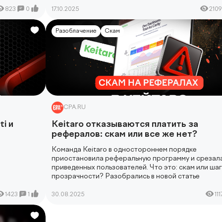
823
0
17.10.2025
2109
Разоблачение
Скам
CPA.RU
i и
Keitaro отказываются платить за
рефералов: скам или все же нет?
Команда Keitaro в одностороннем порядке
приостановила реферальную программу и срезала
приведенных пользователей. Что это: скам или шаг
прозрачности? Разобрались в новой статье
1423
1
30.08.2025
111