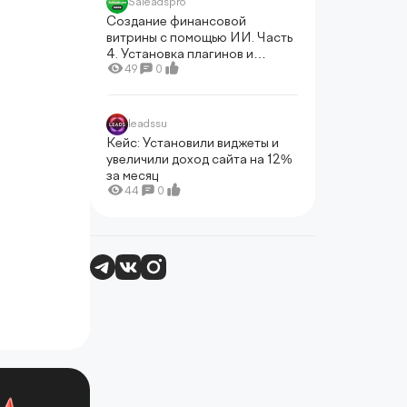
Saleadspro
Создание финансовой
витрины с помощью ИИ. Часть
4. Установка плагинов и
создание типов записей для
49
0
продуктов
leadssu
Кейс: Установили виджеты и
увеличили доход сайта на 12%
за месяц
44
0