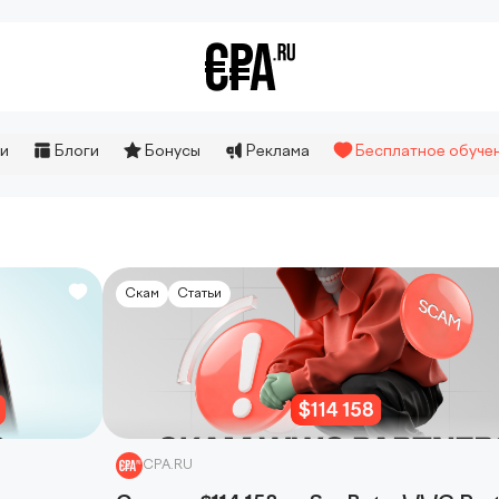
и
Блоги
Бонусы
Реклама
Бесплатное обуче
Скам
Статьи
CPA.RU