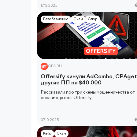
17.12.2025
Разоблачение
Скам
Спор
CPA.RU
Offersify кинули AdCombo, CPAgett
другие ПП на $40 000
Рассказали про три схемы мошенничества от
рекламодателя
Offersify
07.10.2025
Кейс
Скам