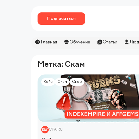
Подписаться
Главная
Обучение
Статьи
Люд
Метка: Скам
Кейс
Скам
Спор
CPA.RU