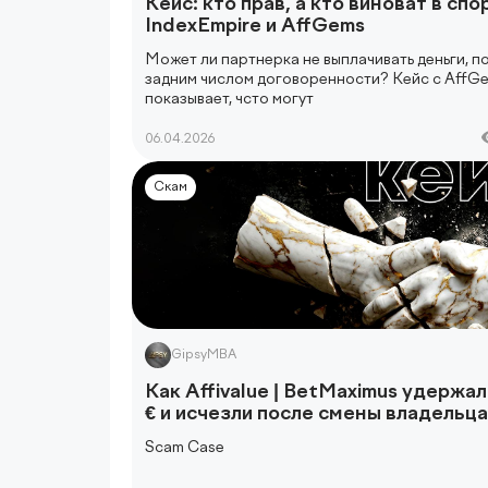
Кейс: кто прав, а кто виноват в сп
IndexEmpire и AffGems
Может ли партнерка не выплачивать деньги, п
задним числом договоренности? Кейс с AffG
показывает, чсто могут
06.04.2026
Скам
GipsyMBA
Как Affivalue | BetMaximus удержал
€ и исчезли после смены владельца
Scam Case