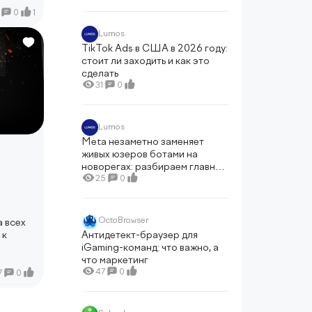
0
1
Lumos
TikTok Ads в США в 2026 году:
стоит ли заходить и как это
сделать
31
0
Lumos
Meta незаметно заменяет
живых юзеров ботами на
новорегах: разбираем главную
ловушку алгоритма в 2026
25
0
году
OctoBrowser
 всех
Антидетект-браузер для
 к
iGaming-команд: что важно, а
что маркетинг
47
0
7
0