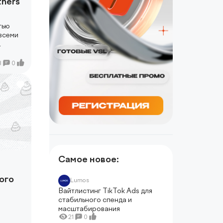
tners
тью
всеми
8
0
Самое новое:
ого
Lumos
Вайтлистинг TikTok Ads для
стабильного спенда и
масштабирования
21
0