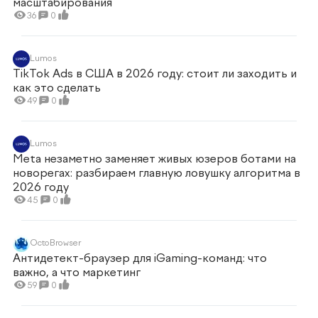
масштабирования
36
0
Lumos
TikTok Ads в США в 2026 году: стоит ли заходить и
как это сделать
49
0
Lumos
Meta незаметно заменяет живых юзеров ботами на
новорегах: разбираем главную ловушку алгоритма в
2026 году
45
0
OctoBrowser
Антидетект-браузер для iGaming-команд: что
важно, а что маркетинг
59
0