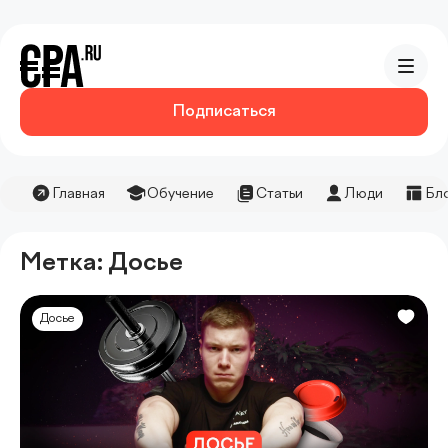
Подписаться
Главная
Обучение
Статьи
Люди
Бл
Метка: Досье
Досье