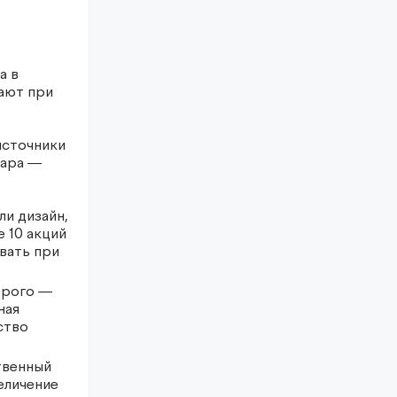
а в
вают при
источники
лара —
и дизайн,
 10 акций
вать при
орого —
ная
ство
твенный
еличение