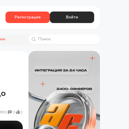
Регистрация
Войти
ние
до
1903
0
2