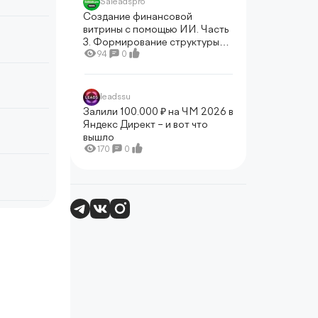
Saleadspro
Создание финансовой
витрины с помощью ИИ. Часть
3. Формирование структуры
сайта
94
0
leadssu
Залили 100.000 ₽ на ЧМ 2026 в
Яндекс Директ – и вот что
вышло
170
0