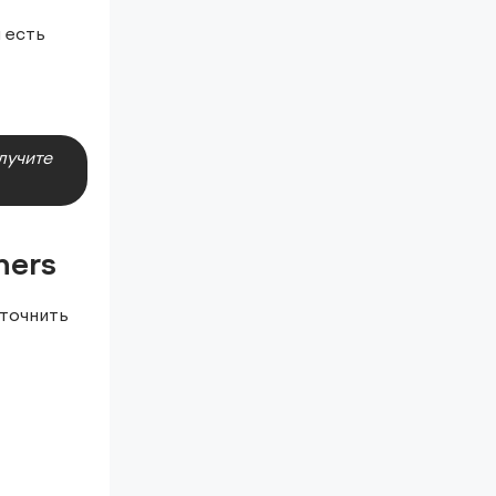
 есть
лучите
ners
уточнить