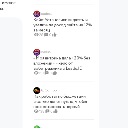
продуктов
s имеют
ы.
leadssu
Кейс: Установили виджеты и
увеличили доход сайта на 12%
за месяц
28
0
leadssu
«Моя витрина дала +20% без
вложений» – кейс от
арбитражника c Leads.ID
58
0
AdCombo
Как работать с бюджетами:
сколько денег нужно, чтобы
протестировать первый
оффер
138
0