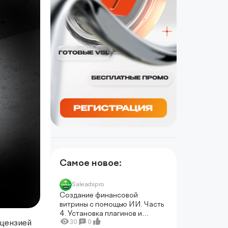
Самое новое:
Saleadspro
Создание финансовой
витрины с помощью ИИ. Часть
4. Установка плагинов и
создание типов записей для
30
0
ицензией