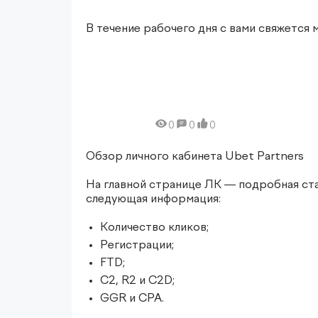
В течение рабочего дня с вами свяжется 
0
0
0
Обзор личного кабинета Ubet Partners
На главной странице ЛК — подробная стат
следующая информация:
Количество кликов;
Регистрации;
FTD;
C2, R2 и C2D;
GGR и CPA.