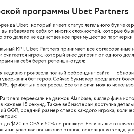
ской программы Ubet Partners
ренда Ubet, который имеет статус легального букмекер
, вы избавляете себя от многих сложностей, которые бы
 это далеко не единственное преимущество партнерки:
яльный KPI. Ubet Partners принимает все согласованные 
 считается игрок, который внес депозит от одного дол
рами на себя берет ретеншн-отдел;
 недавно произвела полный ребрендинг сайта — обновил
 удержания беттеров. Сейчас букмекер предлагает более
30%, фрибеты и экспрессы. Все эти фичи можно использо
Partners переехали на движок Alanbase, киллер фича кот
в каждые 15 секунд. Также вебмастерам доступна деталь
ий GGR, средний размер ставок каждого игрока, количе
метрик;
 до $120 по CPA и 50% по ревшаре. Если вы льете качес
льные условия: повышение ставок, сокращение холда, ув