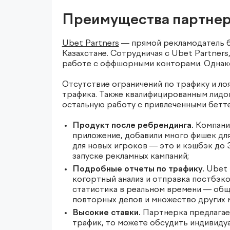
Преимущества партнер
Ubet Partners
— прямой рекламодатель б
Казахстане. Cотрудничая с Ubet Partners
работе с оффшорными конторами. Однако
Отсутствие ограничений по трафику и ло
трафика. Также квалифицированным лидом
остальную работу с привлеченными бетте
Продукт после ребрендинга.
Компания
приложение, добавили много фишек для
для новых игроков — это и кэшбэк до 
запуске рекламных кампаний;
Подробные отчеты по трафику.
Ubet 
когортный анализ и отправка постбэко
статистика в реальном времени — общ
повторных депов и множество других 
Высокие ставки.
Партнерка предлагает
трафик, то можете обсудить индивидуа