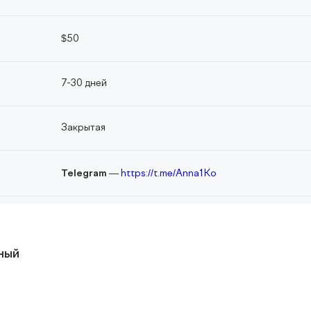
$50
7-30 дней
Закрытая
Telegram
—
https://t.me/Anna1Ko
ный