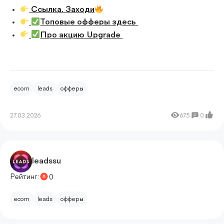
Ссылка. Заходи
Топовые офферы здесь
Про акцию Upgrade
ecom
leads
офферы
27.03.2026
675
0
leadssu
Рейтинг:
0
ecom
leads
офферы