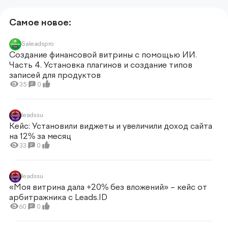
Самое новое:
Saleadspro
Создание финансовой витрины с помощью ИИ.
Часть 4. Установка плагинов и создание типов
записей для продуктов
35
0
leadssu
Кейс: Установили виджеты и увеличили доход сайта
на 12% за месяц
33
0
leadssu
«Моя витрина дала +20% без вложений» – кейс от
арбитражника c Leads.ID
60
0