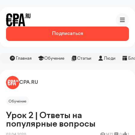
Подписаться
Главная
Обучение
Статьи
Люди
Бл
CPA.RU
Обучение
Урок 2 | Ответы на
популярные вопросы
03.04.2020
1472
0
1