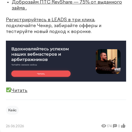
Доброзайм ПТС RevShare — 75% от выданного
займа .
Регистрируйтесь в LEADS в три клика
,
подключайте Чекер, забирайте офферы и
тестируйте новый подход к воронке.
Читать
Кейс
26.06.2026
174
0