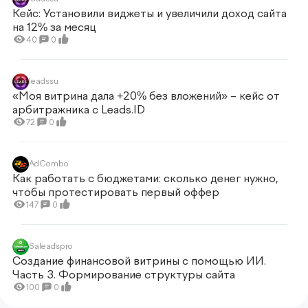
Кейс: Установили виджеты и увеличили доход сайта
на 12% за месяц
40
0
leadssu
«Моя витрина дала +20% без вложений» – кейс от
арбитражника c Leads.ID
72
0
AdCombo
Как работать с бюджетами: сколько денег нужно,
чтобы протестировать первый оффер
147
0
Saleadspro
Создание финансовой витрины с помощью ИИ.
Часть 3. Формирование структуры сайта
100
0