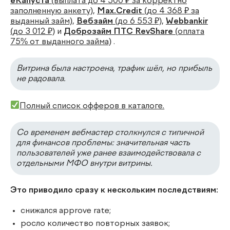
еКапуста
(выплата до 4 500 ₽ за корректно
заполненную анкету)
,
Max.Credit
(до 4 368 ₽ за
выданный займ)
,
Вебзайм
(до 6 553 ₽)
,
Webbankir
(до 3 012 ₽)
и
Доброзайм ПТС RevShare
(оплата
75% от выданного займа)
.
Витрина была настроена, трафик шёл, но прибыль
не радовала.
Полный список офферов в каталоге.
Со временем вебмастер столкнулся с типичной
для финансов проблемы: значительная часть
пользователей уже ранее взаимодействовала с
отдельными МФО внутри витрины.
Это приводило сразу к нескольким последствиям:
снижался approve rate;
росло количество повторных заявок;