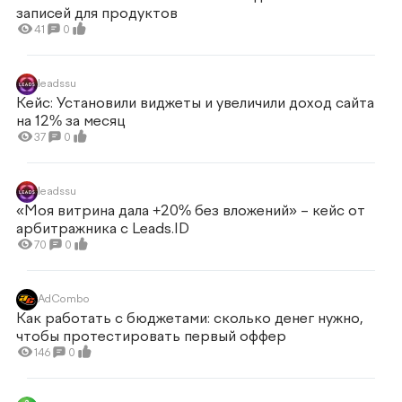
записей для продуктов
41
0
leadssu
Кейс: Установили виджеты и увеличили доход сайта
на 12% за месяц
37
0
leadssu
«Моя витрина дала +20% без вложений» – кейс от
арбитражника c Leads.ID
70
0
AdCombo
Как работать с бюджетами: сколько денег нужно,
чтобы протестировать первый оффер
146
0