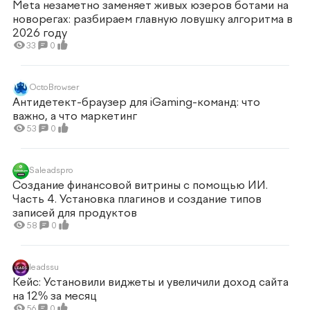
Meta незаметно заменяет живых юзеров ботами на
новорегах: разбираем главную ловушку алгоритма в
2026 году
33
0
OctoBrowser
Антидетект-браузер для iGaming-команд: что
важно, а что маркетинг
53
0
Saleadspro
Создание финансовой витрины с помощью ИИ.
Часть 4. Установка плагинов и создание типов
записей для продуктов
58
0
leadssu
Кейс: Установили виджеты и увеличили доход сайта
на 12% за месяц
56
0