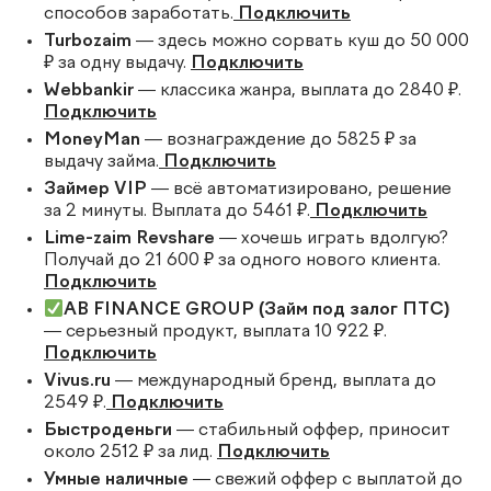
способов заработать.
Подключить
Turbozaim
— здесь можно сорвать куш до 50 000
₽ за одну выдачу.
Подключить
Webbankir
— классика жанра, выплата до 2840 ₽.
Подключить
MoneyMan
— вознаграждение до 5825 ₽ за
выдачу займа.
Подключить
Займер VIP
— всё автоматизировано, решение
за 2 минуты. Выплата до 5461 ₽.
Подключить
Lime-zaim Revshare
— хочешь играть вдолгую?
Получай до 21 600 ₽ за одного нового клиента.
Подключить
AB FINANCE GROUP (Займ под залог ПТС)
— серьезный продукт, выплата 10 922 ₽.
Подключить
Vivus.ru
— международный бренд, выплата до
2549 ₽.
Подключить
Быстроденьги
— стабильный оффер, приносит
около 2512 ₽ за лид.
Подключить
Умные наличные
— свежий оффер с выплатой до