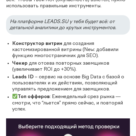
век. Чтобы твой ROI (окупаемость) взлетел, нужно
использовать правильные инструменты.
На платформе LEADS.SU у тебя будет всё: от
детальной аналитики до крутых инструментов.
Конструктор витрин
для создания
кастомизированной витрины (New: добавили
функцию многостраничник для SEO).
Чекер
для отсева повторных заемщиков
(увеличивает ROI до +30%).
Leads ID
– сервис на основе Big Data с базой о
пользователях и их действиях, позволяющий
управлять предложением для заемщиков.
Топ офферов
: Еженедельный срез рынка —
смотри, что “льется” прямо сейчас, и повторяй
успех.