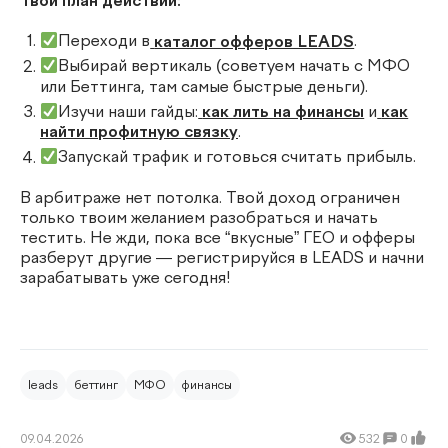
Твой план действий:
Переходи в
каталог офферов LEADS
.
Выбирай вертикаль (советуем начать с МФО
или Беттинга, там самые быстрые деньги).
Изучи наши гайды:
как лить на финансы
и
как
найти профитную связку
.
Запускай трафик и готовься считать прибыль.
В арбитраже нет потолка. Твой доход ограничен
только твоим желанием разобраться и начать
тестить. Не жди, пока все “вкусные” ГЕО и офферы
разберут другие — регистрируйся в LEADS и начни
зарабатывать уже сегодня!
leads
беттинг
МФО
финансы
09.04.2026
532
0