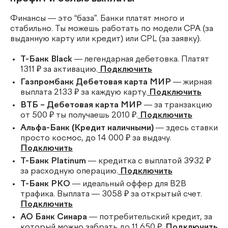
Финансы — это “база”. Банки платят много и
стабильно. Ты можешь работать по модели CPA (за
выданную карту или кредит) или CPL (за заявку).
Т-Банк Black
— легендарная дебетовка. Платят
1311 ₽ за активацию.
Подключить
Газпромбанк Дебетовая карта МИР
— жирная
выплата 2133 ₽ за каждую карту.
Подключить
ВТБ – Дебетовая карта МИР
— за транзакцию
от 500 ₽ ты получаешь 2010 ₽.
Подключить
Альфа-Банк (Кредит наличными)
— здесь ставки
просто космос, до 14 000 ₽ за выдачу.
Подключить
Т-Банк Platinum
— кредитка с выплатой 3932 ₽
за расходную операцию.
Подключить
Т-Банк РКО
— идеальный оффер для B2B
трафика. Выплата — 3058 ₽ за открытый счет.
Подключить
АО Банк Синара
— потребительский кредит, за
который можно забрать до 11 650 ₽.
Подключить