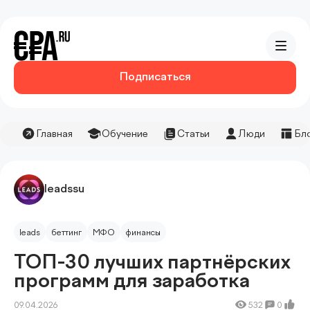
Подписаться
Главная
Обучение
Статьи
Люди
Бл
leadssu
leads
беттинг
МФО
финансы
ТОП-30 лучших партнёрских
программ для заработка
09.04.2026
532
0