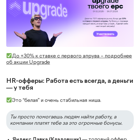
До +30% к ставке с первого
а
прува
– подробнее
об акции Upgrade
HR-офферы: Работа есть всегда, а деньги
— у тебя
Это “белая” и очень стабильная ниша.
Ты просто помогаешь людям найти работу, а
компании платят тебе за это огромные бонусы.
Яндекс Лавка (Кладовщик)
— топовый оффер,