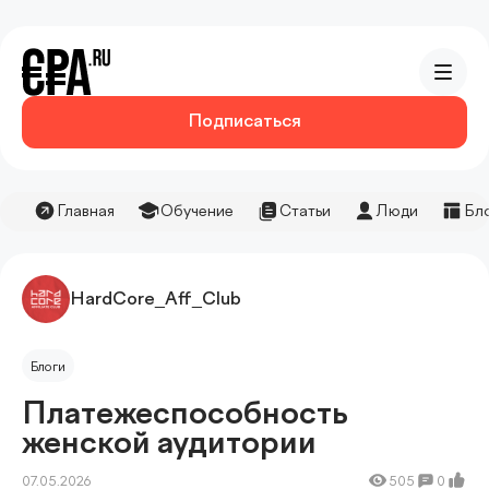
Подписаться
Главная
Обучение
Статьи
Люди
Бл
HardCore_Aff_Club
Блоги
Платежеспособность
женской аудитории
07.05.2026
505
0