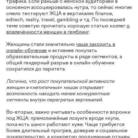
трафика. Если раньше с женской аудиторией в
основном ассоциировалась нутра, то сейчас многие
смело тестируют ЖЦА в вертикалях finance,
edtech, realty, travel, gambling и тд. По последней
теме советую прочитать хорошую статью коллег
о
вовлечённости женщин в гемблинг
.
Женщины стали значительно
чаще заходить в
онлайн-обучение
и активнее покупать
образовательные продукты в ряде сегментов, а
общий гендерный разрыв в онлайн-обучении
сократился до паритета.
Логично, что рост покупательской активности
женщин в «нетипичных» нишах открывает
возможность находить менее конкурентные
сегменты внутри перегретых вертикалей.
Во-вторых, важно учитывать особенности воронки
под ЖЦА: прямолинейные лозунги вроде «купи,
пока есть шанс» работают хуже. Чаще требуется
более длительный прогрев, доверие и социальное
доказательство, а конкретно продуманные
отзывы
.