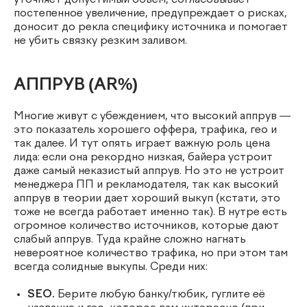
уточняет допустимый объем, согласовывает
постепенное увеличение, предупреждает о рисках,
доносит до рекла специфику источника и помогает
не убить связку резким заливом.
АППРУВ (AR%)
Многие живут с убеждением, что высокий аппрув —
это показатель хорошего оффера, трафика, гео и
так далее. И тут опять играет важную роль цена
лида: если она рекордно низкая, байера устроит
даже самый неказистый аппрув. Но это не устроит
менеджера ПП и рекламодателя, так как высокий
аппрув в теории дает хороший выкуп (кстати, это
тоже не всегда работает именно так). В нутре есть
огромное количество источников, которые дают
слабый аппрув. Туда крайне сложно нагнать
невероятное количество трафика, но при этом там
всегда солидные выкупы. Среди них:
SEO.
Берите любую банку/тюбик, гуглите её