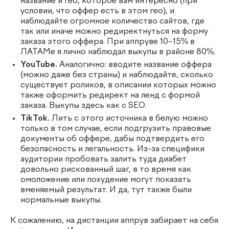
название и гео, которое вам интересно (при
условии, что оффер есть в этом гео), и
наблюдайте огромное количество сайтов, где
так или иначе можно редиректнуться на форму
заказа этого оффера. При аппруве 10–15% в
ЛАТАМе я лично наблюдал выкупы в районе 80%.
YouTube.
Аналогично: вводите название оффера
(можно даже без страны) и наблюдайте, сколько
существует роликов, в описании которых можно
также оформить редирект на ленд с формой
заказа. Выкупы здесь как с SEO.
TikTok.
Лить с этого источника в белую можно
только в том случае, если подгрузить правовые
документы об оффере, дабы подтвердить его
безопасность и легальность. Из-за специфики
аудитории пробовать залить туда диабет
довольно рискованный шаг, в то время как
омоложение или похудение могут показать
вменяемый результат. И да, тут также были
нормальные выкупы.
К сожалению, на дистанции аппрув забирает на себя