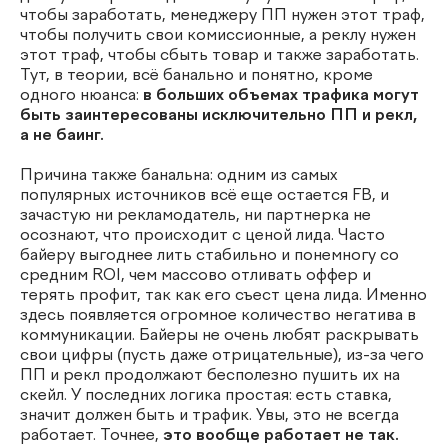
чтобы заработать, менеджеру ПП нужен этот траф,
чтобы получить свои комиссионные, а реклу нужен
этот траф, чтобы сбыть товар и также заработать.
Тут, в теории, всё банально и понятно, кроме
одного нюанса:
в больших объемах трафика могут
быть заинтересованы исключительно ПП и рекл,
а не баинг.
Причина также банальна: одним из самых
популярных источников всё еще остается FB, и
зачастую ни рекламодатель, ни партнерка не
осознают, что происходит с ценой лида. Часто
байеру выгоднее лить стабильно и понемногу со
средним ROI, чем массово отливать оффер и
терять профит, так как его съест цена лида. Именно
здесь появляется огромное количество негатива в
коммуникации. Байеры не очень любят раскрывать
свои цифры (пусть даже отрицательные), из-за чего
ПП и рекл продолжают бесполезно пушить их на
скейл. У последних логика простая: есть ставка,
значит должен быть и трафик. Увы, это не всегда
работает. Точнее,
это вообще работает не так.