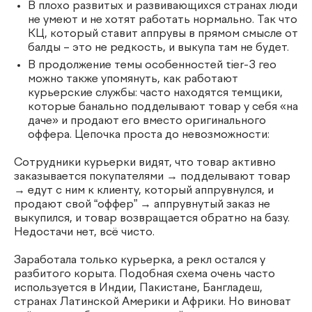
В плохо развитых и развивающихся странах люди
не умеют и не хотят работать нормально. Так что
КЦ, который ставит аппрувы в прямом смысле от
балды – это не редкость, и выкупа там не будет.
В продолжение темы особенностей tier-3 гео
можно также упомянуть, как работают
курьерские службы: часто находятся темщики,
которые банально подделывают товар у себя «на
даче» и продают его вместо оригинального
оффера. Цепочка проста до невозможности:
Сотрудники курьерки видят, что товар активно
заказывается покупателями → подделывают товар
→ едут с ним к клиенту, который аппрувнулся, и
продают свой “оффер” → аппрувнутый заказ не
выкупился, и товар возвращается обратно на базу.
Недостачи нет, всё чисто.
Заработала только курьерка, а рекл остался у
разбитого корыта. Подобная схема очень часто
используется в Индии, Пакистане, Бангладеш,
странах Латинской Америки и Африки. Но виноват