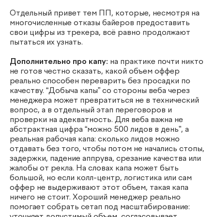
Отдельный привет тем ПП, которые, несмотря на
многочисленные отказы байеров предоставить
свои цифры из трекера, всё равно продолжают
пытаться их узнать.
Дополнительно про капу:
на практике почти никто
не готов честно сказать, какой объем оффер
реально способен переварить без просадки по
качеству. “Добыча капы” со стороны веба через
менеджера может превратиться не в технический
вопрос, а в отдельный этап переговоров и
проверки на адекватность. Для веба важна не
абстрактная цифра “можно 500 лидов в день”, а
реальная рабочая капа: сколько лидов можно
отдавать без того, чтобы потом не начались стопы,
задержки, падение аппрува, срезание качества или
жалобы от рекла. На словах капа может быть
большой, но если колл-центр, логистика или сам
оффер не выдерживают этот объем, такая капа
ничего не стоит. Хороший менеджер реально
помогает собрать сетап под масштабирование: