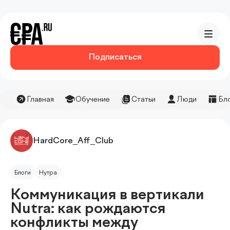
Подписаться
Главная
Обучение
Статьи
Люди
Бл
HardCore_Aff_Club
Блоги
Нутра
Коммуникация в вертикали
Nutra: как рождаются
конфликты между