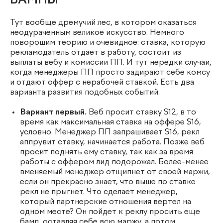
БАМПЫ
Тут вообще дремучий лес, в котором оказаться
неодураченным великое искусство. Немного
поворошим теорию и очевидное: ставка, которую
рекламодатель отдает в работу, состоит из
выплаты вебу и комиссии ПП. И тут нередки случаи,
когда менеджеры ПП просто задирают себе комсу
и отдают оффер с нерабочей ставкой. Есть два
варианта развития подобных событий:
Вариант первый.
Веб просит ставку $12, в то
время как максимальная ставка на оффере $16,
условно. Менеджер ПП запрашивает $16, рекл
аппрувит ставку, начинается работа. Позже веб
просит поднять ему ставку, так как за время
работы с оффером лид подорожал. Более-менее
вменяемый менеджер отщипнет от своей маржи,
если он прекрасно знает, что выше по ставке
рекл не прыгнет. Что сделает менеджер,
который партнерские отношения вертел на
одном месте? Он пойдет к реклу просить еще
бамп, оставляя себе всю маржу, а потом