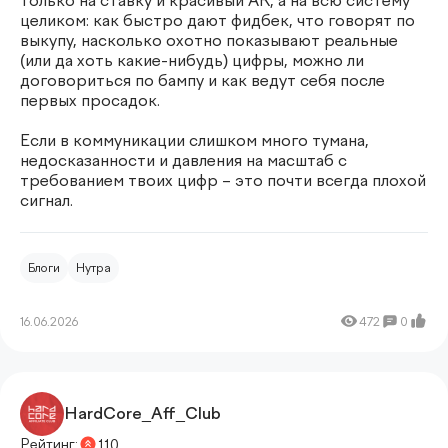
только на ставку и красивый AR, а на всю систему
целиком: как быстро дают фидбек, что говорят по
выкупу, насколько охотно показывают реальные
(или да хоть какие-нибудь) цифры, можно ли
договориться по бампу и как ведут себя после
первых просадок.
Если в коммуникации слишком много тумана,
недосказанности и давления на масштаб с
требованием твоих цифр – это почти всегда плохой
сигнал.
Блоги
Нутра
16.06.2026
472
0
HardCore_Aff_Club
Рейтинг:
110