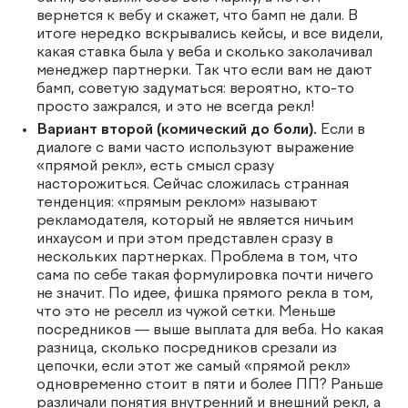
вернется к вебу и скажет, что бамп не дали. В
итоге нередко вскрывались кейсы, и все видели,
какая ставка была у веба и сколько заколачивал
менеджер партнерки. Так что если вам не дают
бамп, советую задуматься: вероятно, кто-то
просто зажрался, и это не всегда рекл!
Вариант второй (комический до боли).
Если в
диалоге с вами часто используют выражение
«прямой рекл», есть смысл сразу
насторожиться. Сейчас сложилась странная
тенденция: «прямым реклом» называют
рекламодателя, который не является ничьим
инхаусом и при этом представлен сразу в
нескольких партнерках. Проблема в том, что
сама по себе такая формулировка почти ничего
не значит. По идее, фишка прямого рекла в том,
что это не реселл из чужой сетки. Меньше
посредников — выше выплата для веба. Но какая
разница, сколько посредников срезали из
цепочки, если этот же самый «прямой рекл»
одновременно стоит в пяти и более ПП? Раньше
различали понятия внутренний и внешний рекл, а