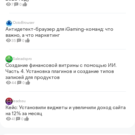
7
0
OctoBrowser
Антидетект-браузер для iGaming-команд: что
важно, а что маркетинг
35
0
Saleadspro
Создание финансовой витрины с помощью ИИ.
Часть 4. Установка плагинов и создание типов
записей для продуктов
44
0
leadssu
Кейс: Установили виджеты и увеличили доход сайта
на 12% за месяц
41
0