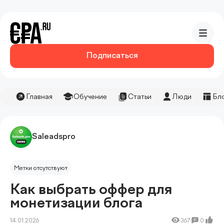
Подписаться
Главная
Обучение
Статьи
Люди
Бл
Saleadspro
Метки отсутствуют
Как выбрать оффер для
монетизации блога
14.01.2026
367
0