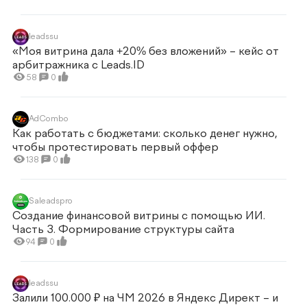
leadssu
«Моя витрина дала +20% без вложений» – кейс от
арбитражника c Leads.ID
58
0
AdCombo
Как работать с бюджетами: сколько денег нужно,
чтобы протестировать первый оффер
138
0
Saleadspro
Создание финансовой витрины с помощью ИИ.
Часть 3. Формирование структуры сайта
94
0
leadssu
Залили 100.000 ₽ на ЧМ 2026 в Яндекс Директ – и