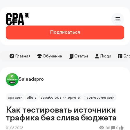
Подписаться
Главная
Обучение
Статьи
Люди
Бл
Saleadspro
cpa сети
offers
заработок в интернете
партнерские сети
Как тестировать источники
трафика без слива бюджета
01.06.2026
188
0