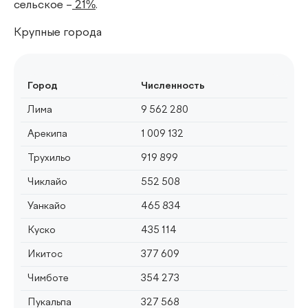
сельское –
21%
.
Крупные города
Город
Численность
Лима
9 562 280
Арекипа
1 009 132
Трухильо
919 899
Чиклайо
552 508
Уанкайо
465 834
Куско
435 114
Икитос
377 609
Чимботе
354 273
Пукальпа
327 568