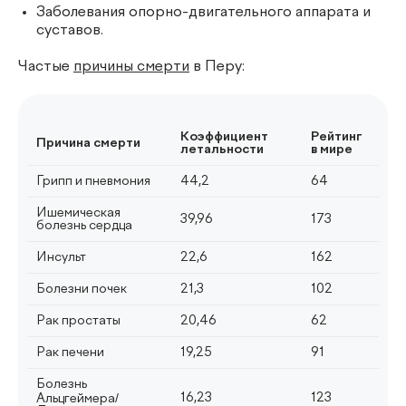
Заболевания опорно-двигательного аппарата и
суставов.
Частые
причины смерти
в Перу:
Коэффициент
Рейтинг
Причина смерти
летальности
в мире
Грипп и пневмония
44,2
64
Ишемическая
39,96
173
болезнь сердца
Инсульт
22,6
162
Болезни почек
21,3
102
Рак простаты
20,46
62
Рак печени
19,25
91
Болезнь
16,23
123
Альцгеймера/