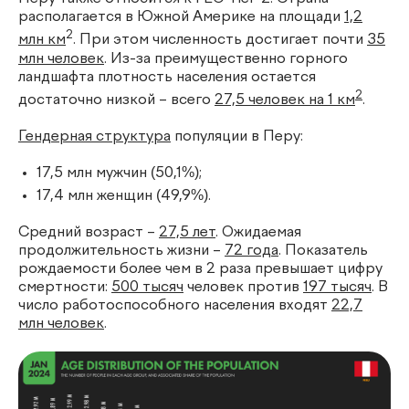
располагается в Южной Америке на площади
1,2
2
млн км
. При этом численность достигает почти
35
млн человек
. Из-за преимущественно горного
ландшафта плотность населения остается
2
достаточно низкой – всего
27,5 человек на 1 км
.
Гендерная структура
популяции в Перу:
17,5 млн мужчин (50,1%);
17,4 млн женщин (49,9%).
Средний возраст –
27,5 лет
. Ожидаемая
продолжительность жизни –
72 года
. Показатель
рождаемости более чем в 2 раза превышает цифру
смертности:
500 тысяч
человек против
197 тысяч
. В
число работоспособного населения входят
22,7
млн человек
.