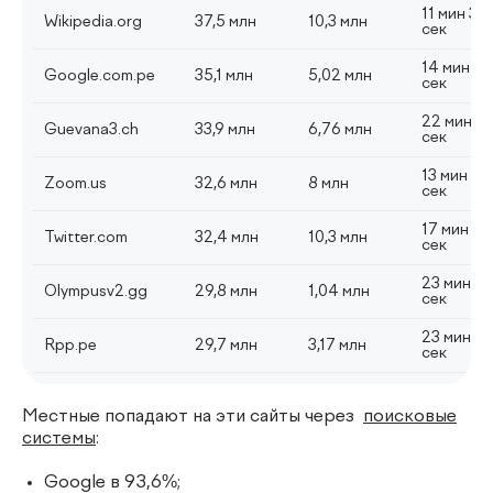
11 мин 34
Wikipedia.org
37,5 млн
10,3 млн
сек
14 мин 4
Google.com.pe
35,1 млн
5,02 млн
сек
22 мин 2
Guevana3.ch
33,9 млн
6,76 млн
сек
13 мин 50
Zoom.us
32,6 млн
8 млн
сек
17 мин 12
Twitter.com
32,4 млн
10,3 млн
сек
23 мин 2
Olympusv2.gg
29,8 млн
1,04 млн
сек
23 мин 18
Rpp.pe
29,7 млн
3,17 млн
сек
Местные попадают на эти сайты через
поисковые
системы
:
Google в 93,6%;