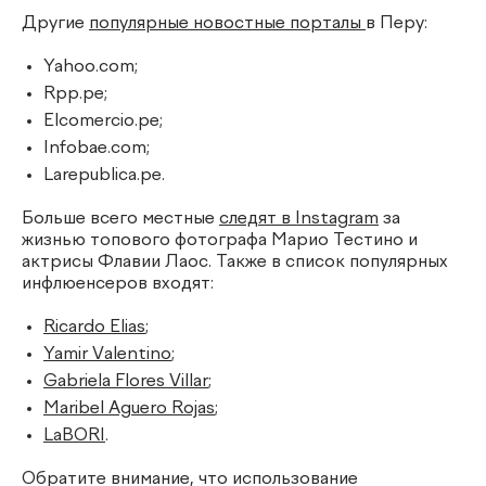
Другие
популярные новостные порталы
в Перу:
Yahoo.com;
Rpp.pe;
Elcomercio.pe;
Infobae.com;
Larepublica.pe.
Больше всего местные
следят в Instagram
за
жизнью топового фотографа Марио Тестино и
актрисы Флавии Лаос. Также в список популярных
инфлюенсеров входят:
Ricardo Elias
;
Yamir Valentino
;
Gabriela Flores Villar
;
Maribel Aguero Rojas
;
LaBORI
.
Обратите внимание, что использование