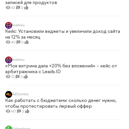
записей для продуктов
43
0
leadssu
Кейс: Установили виджеты и увеличили доход сайта
на 12% за месяц
40
0
leadssu
«Моя витрина дала +20% без вложений» – кейс от
арбитражника c Leads.ID
72
0
AdCombo
Как работать с бюджетами: сколько денег нужно,
чтобы протестировать первый оффер
147
0