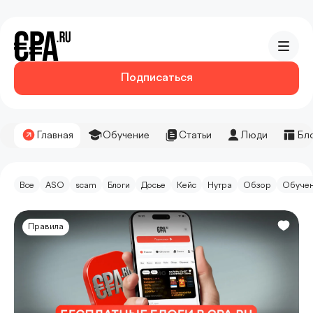
Подписаться
Главная
Обучение
Статьи
Люди
Бл
Все
ASO
scam
Блоги
Досье
Кейс
Нутра
Обзор
Обуче
Правила