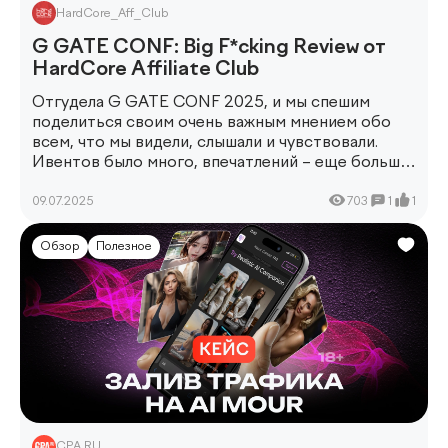
HardCore_Aff_Club
G GATE CONF: Big F*cking Review от
HardCore Affiliate Club
Отгудела G GATE CONF 2025, и мы спешим
поделиться своим очень важным мнением обо
всем, что мы видели, слышали и чувствовали.
Ивентов было много, впечатлений – еще больше.
В статье – субъективно о самой насыщенной
неделе ивентов и митапов в Тбилиси от
09.07.2025
703
1
1
комьюнити-менеджера HardCore Affiliate Club –
@Den_HardCore
Обзор
Полезное
CPA.RU