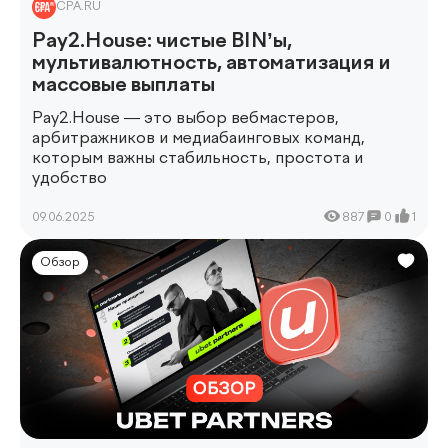
CPA.RU
Pay2.House: чистые BIN’ы,
мультивалютность, автоматизация и
массовые выплаты
Pay2.House — это выбор вебмастеров,
арбитражников и медиабаинговых команд,
которым важны стабильность, простота и
удобство
09.06.2025
887
0
1
Обзор