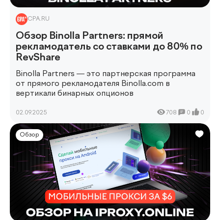
CPA.RU
Обзор Binolla Partners: прямой
рекламодатель со ставками до 80% по
RevShare
Binolla Partners
— это партнерская программа
от прямого рекламодателя
Binolla.com
в
вертикали бинарных опционов
02.09.2025
708
0
0
Обзор